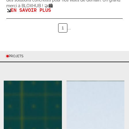
merci à BLOXHUB ! 🤝🏙️
EN SAVOIR PLUS
1
...
PROJETS