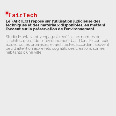
FairTech
Le FAIRTECH repose sur l’utilisation judicieuse des
techniques et des matériaux disponibles, en mettant
l’accent sur la préservation de l’environnement.
Studio Montazami s'engage à redéfinir les normes de
l'architecture et de l'environnement bâti. Dans le contexte
actuel, où les urbanistes et architectes accordent souvent
peu d'attention aux effets cognitifs des créations sur les
habitants d'une ville.