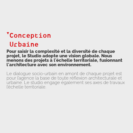
Conception
Urbaine
Pour saisir la complexité et la diversité de chaque
projet, le Studio adopte une vision globale. Nous
menons des projets à l'échelle territoriale, fusionnant
l'architecture avec son environnement.
Le dialogue socio-urbain en amont de chaque projet est
pour l’agence la base de toute réflexion architecturale et
urbaine. Le studio engage également ses axes de travaux
l’échelle territoriale.