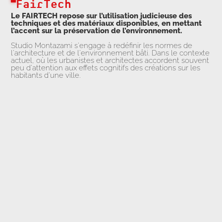
FairTech
Le FAIRTECH repose sur l’utilisation judicieuse des
techniques et des matériaux disponibles, en mettant
l’accent sur la préservation de l’environnement.
Studio Montazami s'engage à redéfinir les normes de
l'architecture et de l'environnement bâti. Dans le contexte
actuel, où les urbanistes et architectes accordent souvent
peu d'attention aux effets cognitifs des créations sur les
habitants d'une ville.