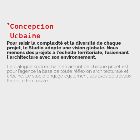
Conception
Urbaine
Pour saisir la complexité et la diversité de chaque
projet, le Studio adopte une vision globale. Nous
menons des projets à l'échelle territoriale, fusionnant
l'architecture avec son environnement.
Le dialogue socio-urbain en amont de chaque projet est
pour l’agence la base de toute réflexion architecturale et
urbaine. Le studio engage également ses axes de travaux
l’échelle territoriale.